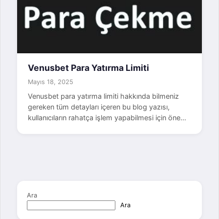
Venusbet Para Yatırma Limiti
Mayıs 18, 2025
Venusbet para yatırma limiti hakkında bilmeniz
gereken tüm detayları içeren bu blog yazısı,
kullanıcıların rahatça işlem yapabilmesi için önemli
bilgileri sunmaktadır. Venusbet para yatırma
limiti...
Ara
Ara