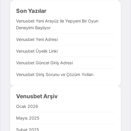
Son Yazılar
Venusbet Yeni Arayüz ile Yepyeni Bir Oyun
Deneyimi Başlıyor
Venusbet Yeni Adresi
Venusbet Üyelik Linki
Venusbet Güncel Giriş Adresi
Venusbet Giriş Sorunu ve Çözüm Yolları
Venusbet Arşiv
Ocak 2026
Mayıs 2025
Şubat 2025