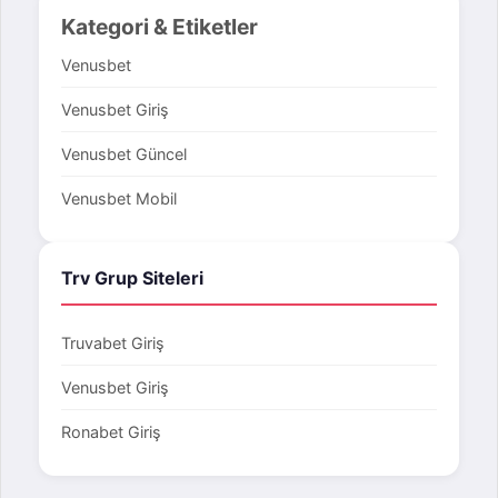
Kategori & Etiketler
Venusbet
Venusbet Giriş
Venusbet Güncel
Venusbet Mobil
Trv Grup Siteleri
Truvabet Giriş
Venusbet Giriş
Ronabet Giriş